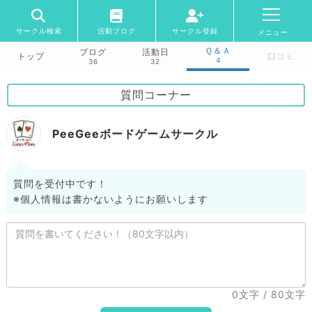
サークル検索
活動ブログ
サークル登録
メニュー
Ｑ＆Ａ
ブログ
活動日
トップ
口コミ
4
36
32
質問コーナー
PeeGeeボードゲームサークル
質問を受付中です！
※個人情報は書かないようにお願いします
0文字
/ 80文字