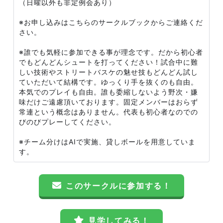
（日曜以外も非定例会あり）
※お申し込みはこちらのサークルブックからご連絡くだ
さい。
※誰でも気軽に参加できる事が理念です。だから初心者
でもどんどんシュートを打ってください！試合中に難
しい技術やストリートバスケの魅せ技もどんどん試し
ていただいて結構です。ゆっくり手を抜くのも自由。
本気でのプレイも自由。誰も委縮しないよう野次・嫌
味だけご遠慮頂いております。固定メンバーはおらず
常連という概念はありません。代表も初心者なのでの
びのびプレーしてください。
※チーム分けはAIで実施、貸しボールを用意していま
す。
このサークルに参加する！
見学してみる！