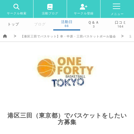
サークル検索
活動ブログ
サークル登録
メニュー
活動日
Ｑ＆Ａ
口コミ
トップ
ブログ
66
3
164
【港区三田でバスケット】幸・中原・三田バスケットボール協会
活
港区三田（東京都）でバスケットをしたい
方募集