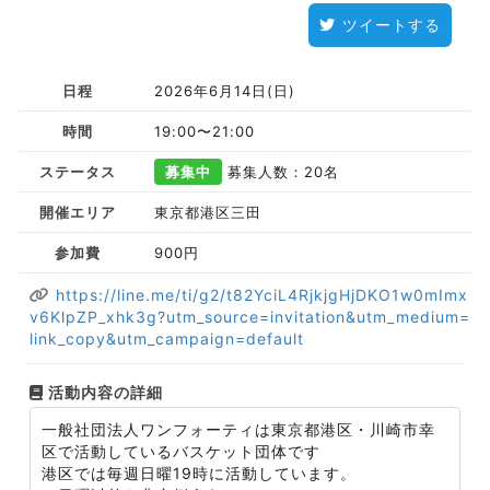
ツイートする
日程
2026年6月14日(日)
時間
19:00〜21:00
ステータス
募集中
募集人数：20名
開催エリア
東京都港区三田
参加費
900円
https://line.me/ti/g2/t82YciL4RjkjgHjDKO1w0mImx
v6KlpZP_xhk3g?utm_source=invitation&utm_medium=
link_copy&utm_campaign=default
活動内容の詳細
一般社団法人ワンフォーティは東京都港区・川崎市幸
区で活動しているバスケット団体です
港区では毎週日曜19時に活動しています。