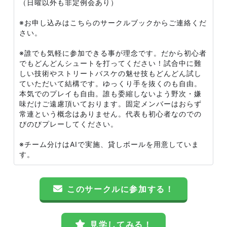
（日曜以外も非定例会あり）
※お申し込みはこちらのサークルブックからご連絡くだ
さい。
※誰でも気軽に参加できる事が理念です。だから初心者
でもどんどんシュートを打ってください！試合中に難
しい技術やストリートバスケの魅せ技もどんどん試し
ていただいて結構です。ゆっくり手を抜くのも自由。
本気でのプレイも自由。誰も委縮しないよう野次・嫌
味だけご遠慮頂いております。固定メンバーはおらず
常連という概念はありません。代表も初心者なのでの
びのびプレーしてください。
※チーム分けはAIで実施、貸しボールを用意していま
す。
このサークルに参加する！
見学してみる！