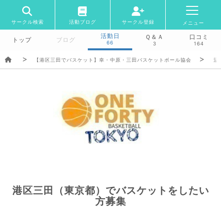
サークル検索
活動ブログ
サークル登録
メニュー
活動日
Ｑ＆Ａ
口コミ
トップ
ブログ
66
3
164
【港区三田でバスケット】幸・中原・三田バスケットボール協会
活
港区三田（東京都）でバスケットをしたい
方募集