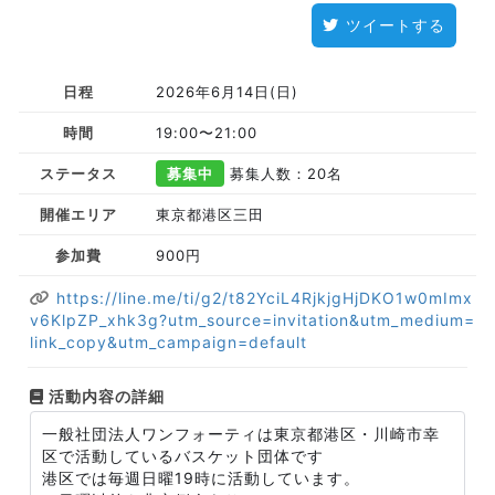
ツイートする
日程
2026年6月14日(日)
時間
19:00〜21:00
ステータス
募集中
募集人数：20名
開催エリア
東京都港区三田
参加費
900円
https://line.me/ti/g2/t82YciL4RjkjgHjDKO1w0mImx
v6KlpZP_xhk3g?utm_source=invitation&utm_medium=
link_copy&utm_campaign=default
活動内容の詳細
一般社団法人ワンフォーティは東京都港区・川崎市幸
区で活動しているバスケット団体です
港区では毎週日曜19時に活動しています。