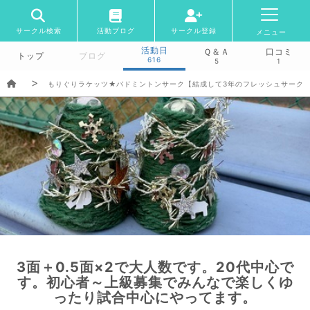
サークル検索
活動ブログ
サークル登録
メニュー
活動日
Ｑ＆Ａ
口コミ
トップ
ブログ
616
5
1
もりぐりラケッツ★バドミントンサーク【結成して3年のフレッシュサーク
3面＋0.5面×2で大人数です。20代中心で
す。初心者～上級募集でみんなで楽しくゆ
ったり試合中心にやってます。