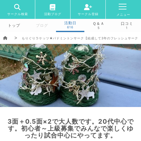
サークル検索
活動ブログ
サークル登録
メニュー
活動日
Ｑ＆Ａ
口コミ
トップ
ブログ
616
5
1
もりぐりラケッツ★バドミントンサーク【結成して3年のフレッシュサーク
3面＋0.5面×2で大人数です。20代中心で
す。初心者～上級募集でみんなで楽しくゆ
ったり試合中心にやってます。