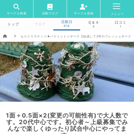
サークル検索
活動ブログ
サークル登録
メニュー
活動日
Ｑ＆Ａ
口コミ
トップ
ブログ
616
5
1
もりぐりラケッツ★バドミントンサーク【結成して3年のフレッシュサーク
1面＋0.5面×2(変更の可能性有)で大人数で
す。20代中心です。初心者～上級募集でみ
んなで楽しくゆったり試合中心にやってま