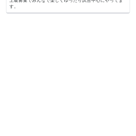
上級募集でみんなで楽しくゆったり試合中心にやってま
す。