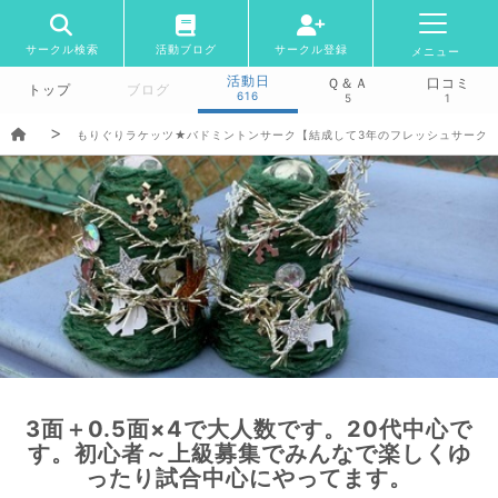
サークル検索
活動ブログ
サークル登録
メニュー
活動日
Ｑ＆Ａ
口コミ
トップ
ブログ
616
5
1
もりぐりラケッツ★バドミントンサーク【結成して3年のフレッシュサーク
3面＋0.5面×4で大人数です。20代中心で
す。初心者～上級募集でみんなで楽しくゆ
ったり試合中心にやってます。