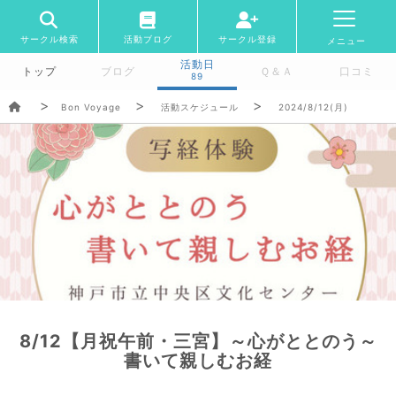
サークル検索
活動ブログ
サークル登録
メニュー
活動日
トップ
ブログ
Ｑ＆Ａ
口コミ
89
Bon Voyage
活動スケジュール
2024/8/12(月)
8/12【月祝午前・三宮】～心がととのう～
書いて親しむお経