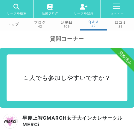
サークル検索
活動ブログ
サークル登録
メニュー
Ｑ＆Ａ
ブログ
活動日
口コミ
トップ
42
42
109
29
質問コーナー
回答済み
１人でも参加しやすいですか？
早慶上智GMARCH女子大インカレサークル
MERCi