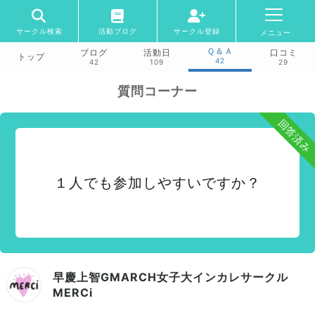
サークル検索
活動ブログ
サークル登録
メニュー
Ｑ＆Ａ
ブログ
活動日
口コミ
トップ
42
42
109
29
質問コーナー
回答済み
１人でも参加しやすいですか？
早慶上智GMARCH女子大インカレサークル
MERCi