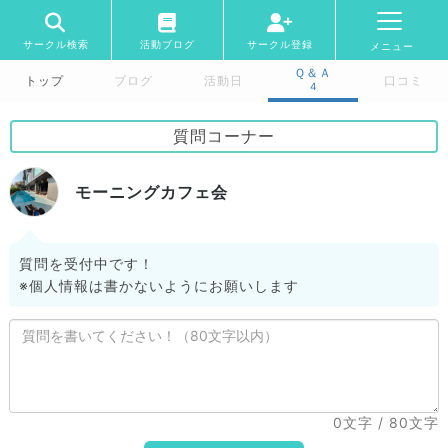
サークル検索
活動ブログ
サークル登録
メニュー
Ｑ＆Ａ
トップ
ブログ
活動日
口コミ
4
質問コーナー
モーニングカフェ会
質問を受付中です！
※個人情報は書かないようにお願いします
0文字
/ 80文字