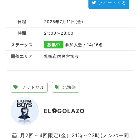
ツイートする
日程
2025年7月11日(金)
時間
21:00〜23:00
ステータス
募集中
参加人数：14
/16名
開催エリア
札幌市内民営施設
フットサル
北海道
EL⚽GOLAZO
月2回～4回限定(金）21時～23時(メンバー間で