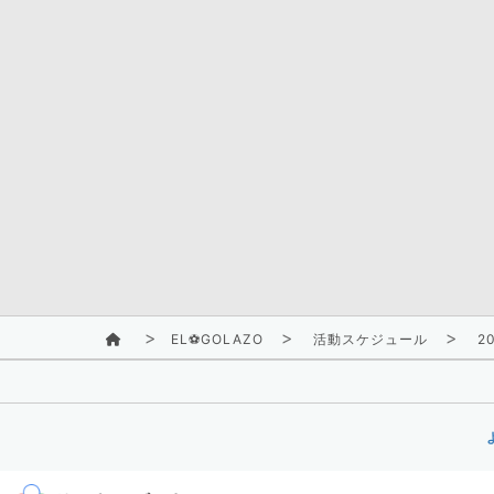
EL⚽GOLAZO
活動スケジュール
20