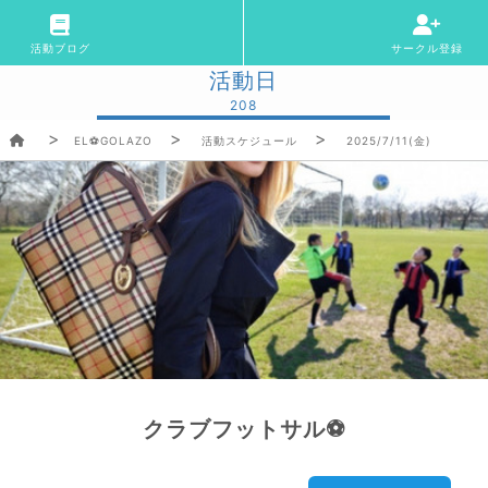
活動ブログ
サークル登録
活動日
208
EL⚽GOLAZO
活動スケジュール
2025/7/11(金)
クラブフットサル⚽