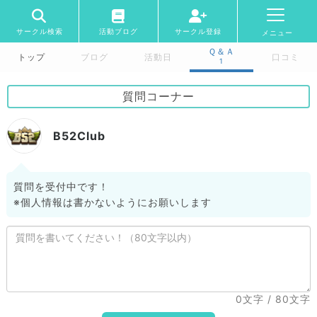
サークル検索
活動ブログ
サークル登録
メニュー
Ｑ＆Ａ
トップ
ブログ
活動日
口コミ
1
質問コーナー
B52Club
質問を受付中です！
※個人情報は書かないようにお願いします
0文字
/ 80文字