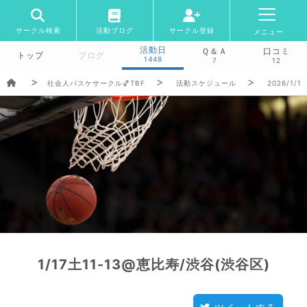
サークル検索
活動ブログ
サークル登録
メニュー
活動日
Ｑ＆Ａ
口コミ
トップ
ブログ
1448
7
12
社会人バスケサークル🏀TBF
活動スケジュール
2026/1/1
1/17土11-13@恵比寿/渋谷(渋谷区)