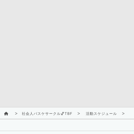
社会人バスケサークル🏀TBF
活動スケジュール
2