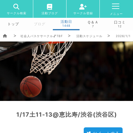
サークル検索
活動ブログ
サークル登録
メニュー
活動日
Ｑ＆Ａ
口コミ
トップ
ブログ
1448
7
12
社会人バスケサークル🏀TBF
活動スケジュール
2026/1/1
1/17土11-13@恵比寿/渋谷(渋谷区)