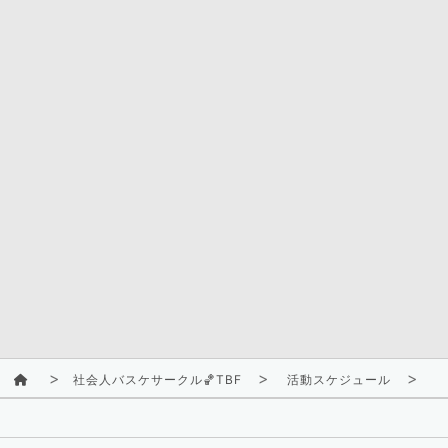
社会人バスケサークル🏀TBF
活動スケジュール
2