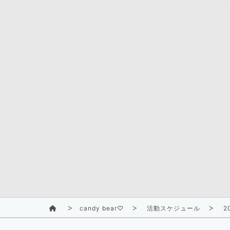
candy bear♡
活動スケジュール
2