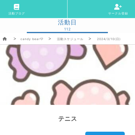
活動ブログ
サークル登録
活動日
112
candy bear♡
活動スケジュール
2024/3/10(日)
テニス