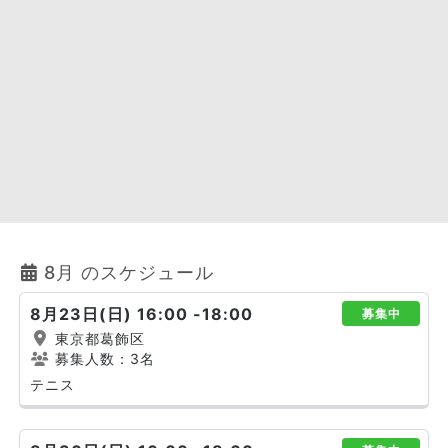
8月 のスケジュール
8月23日(日) 16:00 -18:00
募集中
東京都葛飾区
募集人数：3名
テニス