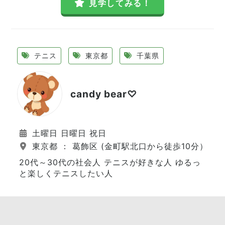
見学してみる！
テニス
東京都
千葉県
candy bear♡
土曜日 日曜日 祝日
東京都 ： 葛飾区 (金町駅北口から徒歩10分）
20代～30代の社会人 テニスが好きな人 ゆるっ
と楽しくテニスしたい人