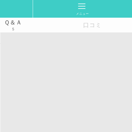
メニュー
Ｑ＆Ａ
口コミ
5