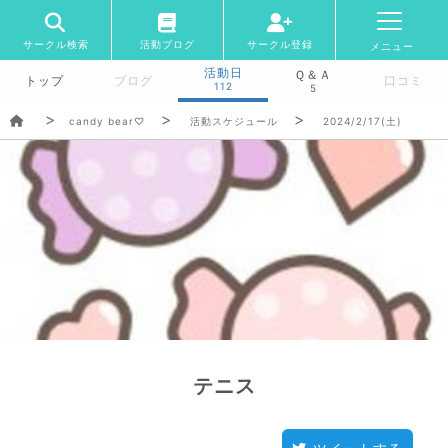
サークル検索
活動ブログ
サークル登録
メニュー
活動日
Ｑ＆Ａ
トップ
ブログ
口コミ
112
5
candy bear♡
活動スケジュール
2024/2/17(土)
テニス