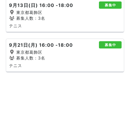
9月13日(日) 16:00 -18:00
募集中
東京都葛飾区
募集人数：3名
テニス
9月21日(月) 16:00 -18:00
募集中
東京都葛飾区
募集人数：3名
テニス