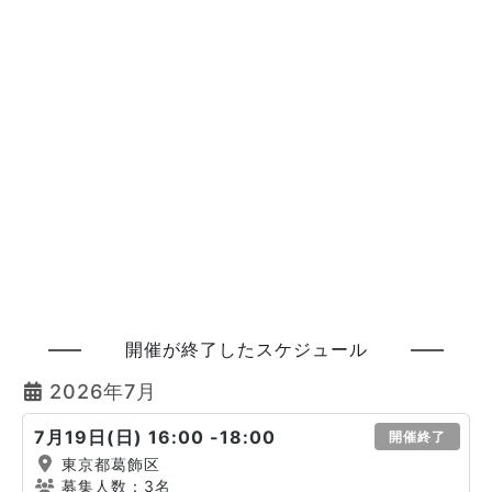
開催が終了したスケジュール
2026年7月
7月19日(日) 16:00 -18:00
開催終了
東京都葛飾区
募集人数：3名