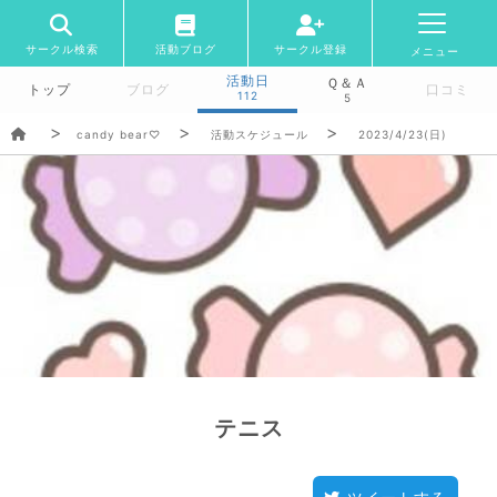
サークル検索
活動ブログ
サークル登録
メニュー
活動日
Ｑ＆Ａ
トップ
ブログ
口コミ
112
5
candy bear♡
活動スケジュール
2023/4/23(日)
テニス