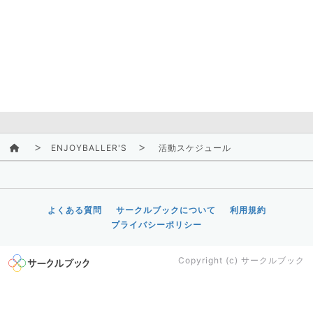
ENJOYBALLER'S
活動スケジュール
よくある質問
サークルブックについて
利用規約
プライバシーポリシー
Copyright (c)
サークルブック