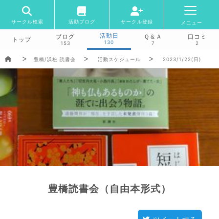
サークル検索
活動ブログ
サークル登録
メニュー
活動日
ブログ
Ｑ＆Ａ
口コミ
トップ
130
153
7
2
豊橋/浜松 読書会
活動スケジュール
2023/1/22(日)
豊橋読書会（自由本形式）