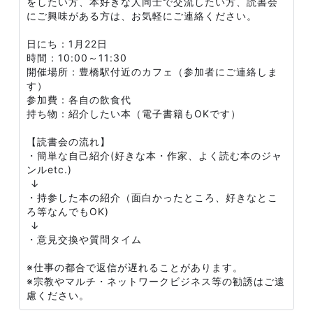
をしたい方、本好きな人同士で交流したい方、読書会
にご興味がある方は、お気軽にご連絡ください。
日にち：1月22日
時間：10:00～11:30
開催場所：豊橋駅付近のカフェ（参加者にご連絡しま
す）
参加費：各自の飲食代
持ち物：紹介したい本（電子書籍もOKです）
【読書会の流れ】
・簡単な自己紹介(好きな本・作家、よく読む本のジャ
ンルetc.)
↓
・持参した本の紹介（面白かったところ、好きなとこ
ろ等なんでもOK)
↓
・意見交換や質問タイム
※仕事の都合で返信が遅れることがあります。
※宗教やマルチ・ネットワークビジネス等の勧誘はご遠
慮ください。