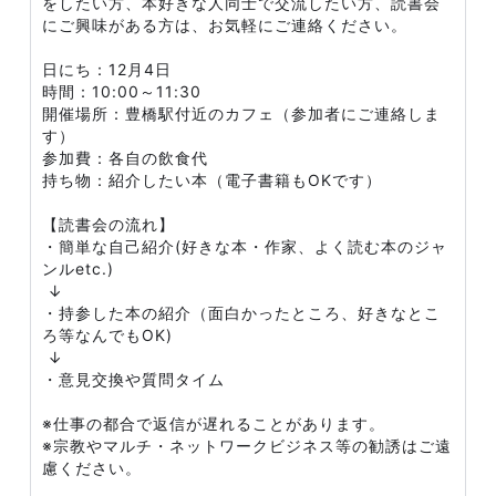
をしたい方、本好きな人同士で交流したい方、読書会
にご興味がある方は、お気軽にご連絡ください。
日にち：12月4日
時間：10:00～11:30
開催場所：豊橋駅付近のカフェ（参加者にご連絡しま
す）
参加費：各自の飲食代
持ち物：紹介したい本（電子書籍もOKです）
【読書会の流れ】
・簡単な自己紹介(好きな本・作家、よく読む本のジャ
ンルetc.)
↓
・持参した本の紹介（面白かったところ、好きなとこ
ろ等なんでもOK)
↓
・意見交換や質問タイム
※仕事の都合で返信が遅れることがあります。
※宗教やマルチ・ネットワークビジネス等の勧誘はご遠
慮ください。