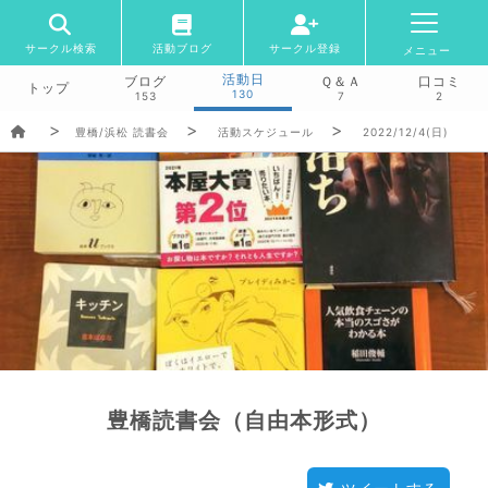
サークル検索
活動ブログ
サークル登録
メニュー
活動日
ブログ
Ｑ＆Ａ
口コミ
トップ
130
153
7
2
豊橋/浜松 読書会
活動スケジュール
2022/12/4(日)
豊橋読書会（自由本形式）