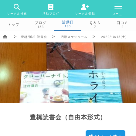
サークル検索
活動ブログ
サークル登録
メニュー
活動日
ブログ
Ｑ＆Ａ
口コミ
トップ
130
153
7
2
豊橋/浜松 読書会
活動スケジュール
2022/10/15(土)
豊橋読書会（自由本形式）