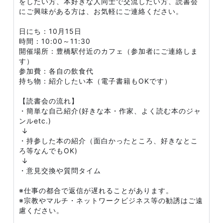
をしたい方、本好きな人同士で交流したい方、読書会
にご興味がある方は、お気軽にご連絡ください。
日にち：10月15日
時間：10:00～11:30
開催場所：豊橋駅付近のカフェ（参加者にご連絡しま
す）
参加費：各自の飲食代
持ち物：紹介したい本（電子書籍もOKです）
【読書会の流れ】
・簡単な自己紹介(好きな本・作家、よく読む本のジャ
ンルetc.)
↓
・持参した本の紹介（面白かったところ、好きなとこ
ろ等なんでもOK)
↓
・意見交換や質問タイム
※仕事の都合で返信が遅れることがあります。
※宗教やマルチ・ネットワークビジネス等の勧誘はご遠
慮ください。