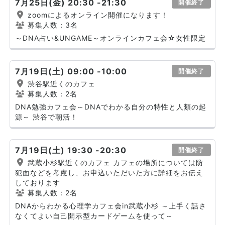
7月25日(金) 20:30 -21:30
開催終了
zoomによるオンライン開催になります！
募集人数：3名
～DNA占い&UNGAME～オンラインカフェ会☆女性限定
7月19日(土) 09:00 -10:00
開催終了
渋谷駅近くのカフェ
募集人数：2名
DNA勉強カフェ会～DNAでわかる自分の特性と人類の起
源～ 渋谷で朝活！
7月19日(土) 19:30 -20:30
開催終了
武蔵小杉駅近くのカフェ カフェの場所については防
犯面などを考慮し、お申込いただいた方に詳細をお伝え
しております
募集人数：2名
DNAからわかる心理学カフェ会in武蔵小杉 ～上手く話さ
なくてよい自己開示型カードゲームを使って～