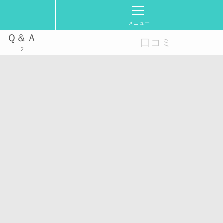
メニュー
Ｑ＆Ａ
口コミ
2
フェ会は金曜夜）
ンライン開催となります！