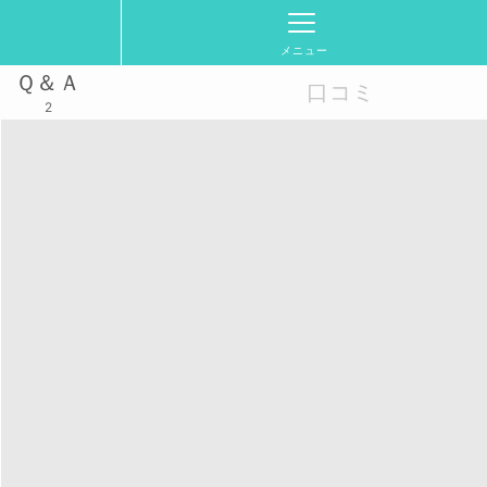
メニュー
Ｑ＆Ａ
口コミ
2
フェ会は金曜夜）
ンライン開催となります！