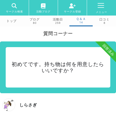
サークル検索
活動ブログ
サークル登録
メニュー
Ｑ＆Ａ
ブログ
活動日
口コミ
トップ
14
80
259
8
質問コーナー
回答済み
初めてです。持ち物は何を用意したら
いいですか？
しらさぎ