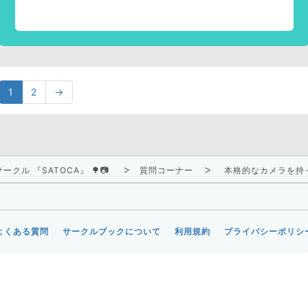
1
2
→
クル 『SATOCA』 🌳📷
質問コーナー
本格的なカメラを持
よくある質問
サークルブックについて
利用規約
プライバシーポリシ