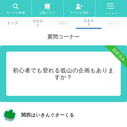
サークル検索
活動ブログ
サークル登録
メニュー
Ｑ＆Ａ
ブログ
トップ
活動日
口コミ
5
2
質問コーナー
回答済み
初心者でも登れる低山の企画もありま
すか？
関西はいきんぐさーくる