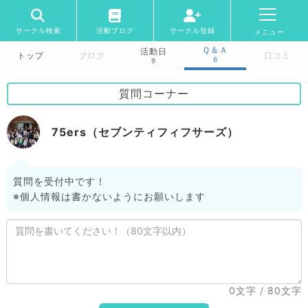
サークル検索
活動ブログ
サークル登録
メニュー
Ｑ＆Ａ
活動日
トップ
ブログ
口コミ
6
9
質問コーナー
75ers（セブンティフィフサーズ）
質問を受付中です！
※個人情報は書かないようにお願いします
0文字
/ 80文字