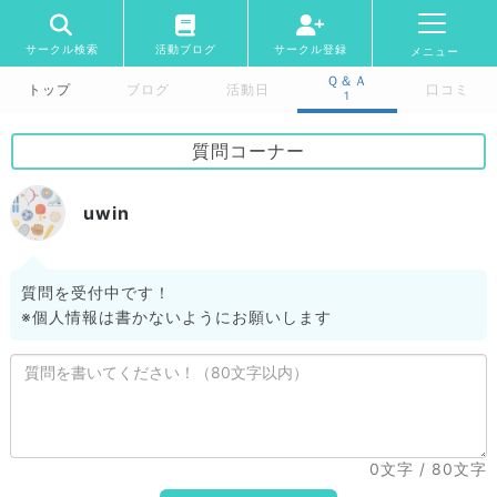
サークル検索
活動ブログ
サークル登録
メニュー
Ｑ＆Ａ
トップ
ブログ
活動日
口コミ
1
質問コーナー
uwin
質問を受付中です！
※個人情報は書かないようにお願いします
0文字
/ 80文字