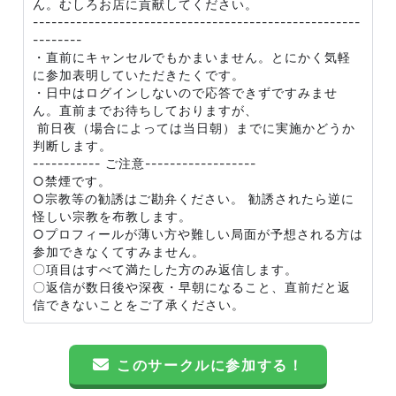
ん。むしろお店に貢献してください。
-----------------------------------------------------
--------
・直前にキャンセルでもかまいません。とにかく気軽
に参加表明していただきたくです。
・日中はログインしないので応答できずですみませ
ん。直前までお待ちしておりますが、
前日夜（場合によっては当日朝）までに実施かどうか
判断します。
----------- ご注意------------------
○禁煙です。
○宗教等の勧誘はご勘弁ください。 勧誘されたら逆に
怪しい宗教を布教します。
○プロフィールが薄い方や難しい局面が予想される方は
参加できなくてすみません。
〇項目はすべて満たした方のみ返信します。
〇返信が数日後や深夜・早朝になること、直前だと返
信できないことをご了承ください。
このサークルに参加する！