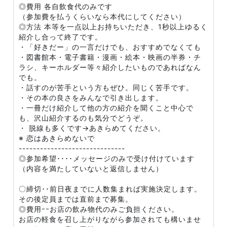
◎費用 各自飲食代のみです
（参加費を払うくらいなら本代にしてください）
◎方法 本等を一点以上お持ちいただき、1秒以上ゆるく
紹介し合って終了です。
・「好きだー」の一言だけでも、おすすめでなくても
・図書館本・電子書籍・漫画・絵本・映画の半券・チ
ラシ、キーホルダー等々紹介したいものであればなん
でも。
・話すのが苦手という方もぜひ。同じく苦手です。
・その本の良さをみんなで引き出します。
・一冊だけ紹介して他の方の紹介を聞くこと中心で
も、沢山紹介するのも気分でどうぞ。
・ 脱線も多くです→あきらめてください。
※ 恋はあきらめないで
------------------------------
◎参加希望････メッセージのみで受け付けています
（内容を満たしていないと返信しません）
〇締切･･前日夜までに人数集まれば実施決定します。
その後定員までは直前まで募集。
◎費用ｰｰお店の飲み物代のみご負担ください。
お店の軽食を召し上がりながら参加されても構いませ