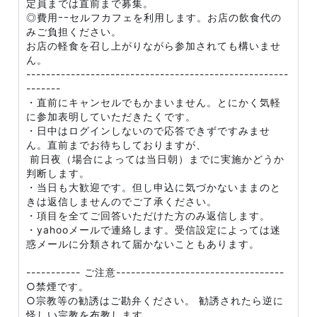
定員までは直前まで募集。
◎費用ｰｰセルフカフェを利用します。お店の飲食代の
みご負担ください。
お店の軽食を召し上がりながら参加されても構いませ
ん。
-----------------------------------------------------
-------
・直前にキャンセルでもかまいません。とにかく気軽
に参加表明していただきたくです。
・日中はログインしないので応答できずですみませ
ん。直前までお待ちしておりますが、
前日夜（場合によっては当日朝）までに実施かどうか
判断します。
・当日も大歓迎です。但し申込に気づかないままのと
きは返信しませんのでご了承ください。
・項目を全てご回答いただけた方のみ返信します。
・yahooメールで連絡します。受信設定によっては迷
惑メールに分類されて届かないこともあります。
----------- ご注意----------------------------------
○禁煙です。
○宗教等の勧誘はご勘弁ください。 勧誘されたら逆に
怪しい宗教を布教します。