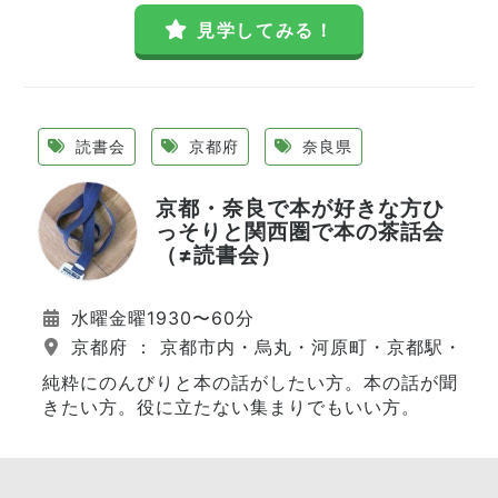
見学してみる！
読書会
京都府
奈良県
京都・奈良で本が好きな方ひ
っそりと関西圏で本の茶話会
（≠読書会）
水曜金曜1930〜60分
京都府 ： 京都市内・烏丸・河原町・京都駅・伏
純粋にのんびりと本の話がしたい方。本の話が聞
きたい方。役に立たない集まりでもいい方。