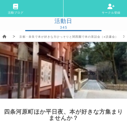
活動ブログ
サークル登録
活動日
345
京都・奈良で本が好きな方ひっそりと関西圏で本の茶話会（≠読書会）
四条河原町ほか平日夜、本が好きな方集まり
ませんか？