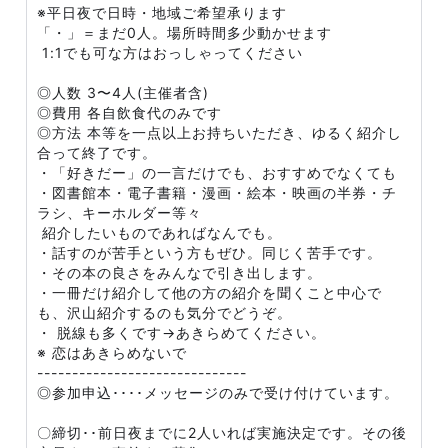
※平日夜で日時・地域ご希望承ります
「・」＝まだ0人。場所時間多少動かせます
1:1でも可な方はおっしゃってください
◎人数 3〜4人(主催者含)
◎費用 各自飲食代のみです
◎方法 本等を一点以上お持ちいただき、ゆるく紹介し
合って終了です。
・「好きだー」の一言だけでも、おすすめでなくても
・図書館本・電子書籍・漫画・絵本・映画の半券・チ
ラシ、キーホルダー等々
紹介したいものであればなんでも。
・話すのが苦手という方もぜひ。同じく苦手です。
・その本の良さをみんなで引き出します。
・一冊だけ紹介して他の方の紹介を聞くこと中心で
も、沢山紹介するのも気分でどうぞ。
・ 脱線も多くです→あきらめてください。
※ 恋はあきらめないで
------------------------------
◎参加申込････メッセージのみで受け付けています。
〇締切･･前日夜までに2人いれば実施決定です。その後