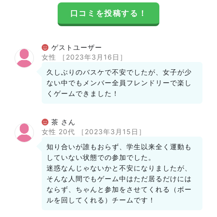
口コミを投稿する！
ゲストユーザー
女性
［2023年3月16日］
久しぶりのバスケで不安でしたが、女子が少
ない中でもメンバー全員フレンドリーで楽し
くゲームできました！
茶 さん
女性 20代
［2023年3月15日］
知り合いが誰もおらず、学生以来全く運動も
していない状態での参加でした。
迷惑なんじゃないかと不安になりましたが、
そんな人間でもゲーム中はただ居るだけには
ならず、ちゃんと参加をさせてくれる（ボー
ルを回してくれる）チームです！