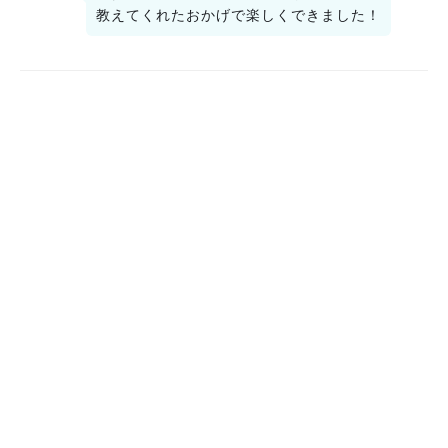
教えてくれたおかげで楽しくできました！