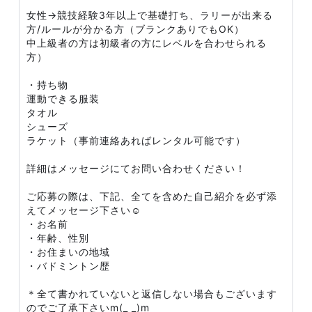
女性→競技経験3年以上で基礎打ち、ラリーが出来る
方/ルールが分かる方（ブランクありでもOK）
中上級者の方は初級者の方にレベルを合わせられる
方）
・持ち物
運動できる服装
タオル
シューズ
ラケット（事前連絡あればレンタル可能です）
詳細はメッセージにてお問い合わせください！
ご応募の際は、下記、全てを含めた自己紹介を必ず添
えてメッセージ下さい☺️
・お名前
・年齢、性別
・お住まいの地域
・バドミントン歴
＊全て書かれていないと返信しない場合もございます
のでご了承下さいm(_ _)m