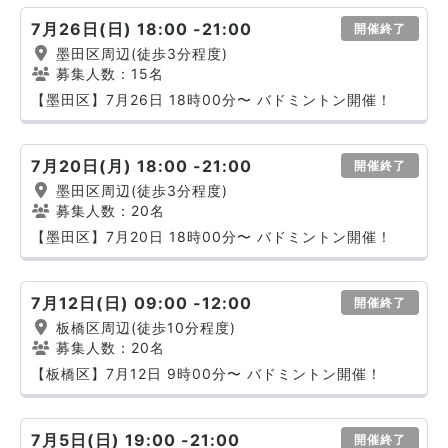
7月26日(日) 18:00 -21:00
開催終了
墨田区周辺(徒歩3分程度)
募集人数：15名
【墨田区】7月26日 18時00分〜 バドミントン開催！
7月20日(月) 18:00 -21:00
開催終了
墨田区周辺(徒歩3分程度)
募集人数：20名
【墨田区】7月20日 18時00分〜 バドミントン開催！
7月12日(日) 09:00 -12:00
開催終了
板橋区周辺(徒歩10分程度)
募集人数：20名
【板橋区】7月12日 9時00分〜 バドミントン開催！
7月5日(日) 19:00 -21:00
開催終了