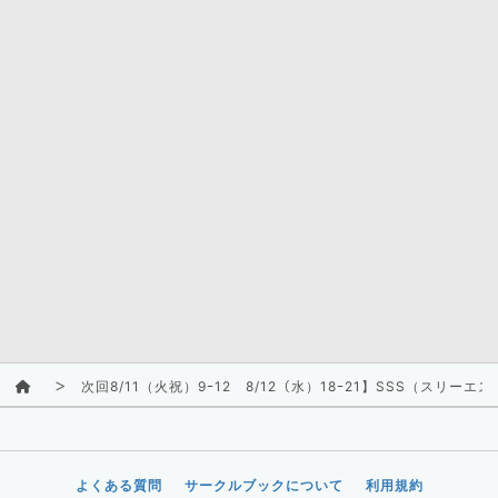
次回8/11（火祝）9ｰ12 8/12（水）18ｰ21】SSS（スリーエス
よくある質問
サークルブックについて
利用規約