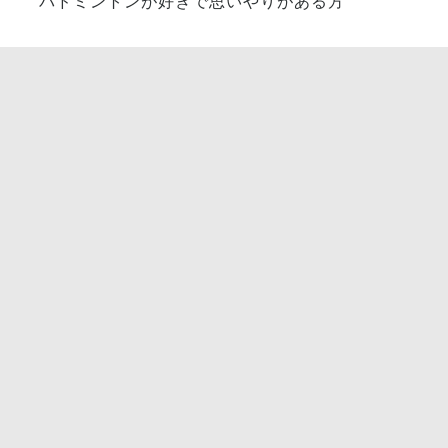
バドミントンが好きで思いやりがある方