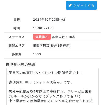
ツイートする
日程
2024年10月23日(水)
時間
18:00〜21:00
ステータス
満員御礼
募集人数：10名
開催エリア
墨田区周辺(徒歩3分程度)
参加費
1000
活動内容の詳細
墨田区の体育館でバドミントン開催予定です！
参加費1000円（シャトル代込み）です。
男性→競技経験4年以上で基礎打ち、ラリーが出来る
方/ルールが分かる方（ブランクありでもOK）
中上級者の方は初級者の方にレベルを合わせられる方