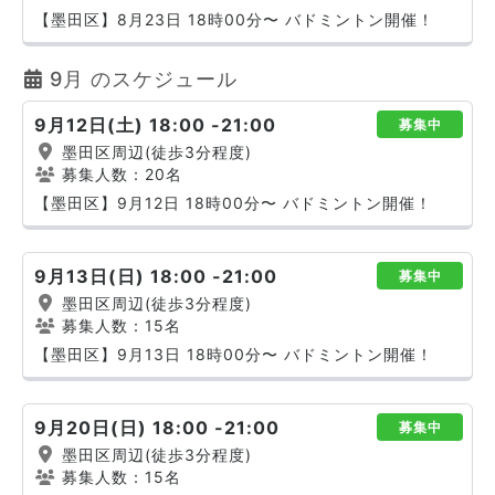
【墨田区】8月23日 18時00分〜 バドミントン開催！
9月 のスケジュール
9月12日(土) 18:00 -21:00
募集中
墨田区周辺(徒歩3分程度)
募集人数：20名
【墨田区】9月12日 18時00分〜 バドミントン開催！
9月13日(日) 18:00 -21:00
募集中
墨田区周辺(徒歩3分程度)
募集人数：15名
【墨田区】9月13日 18時00分〜 バドミントン開催！
9月20日(日) 18:00 -21:00
募集中
墨田区周辺(徒歩3分程度)
募集人数：15名