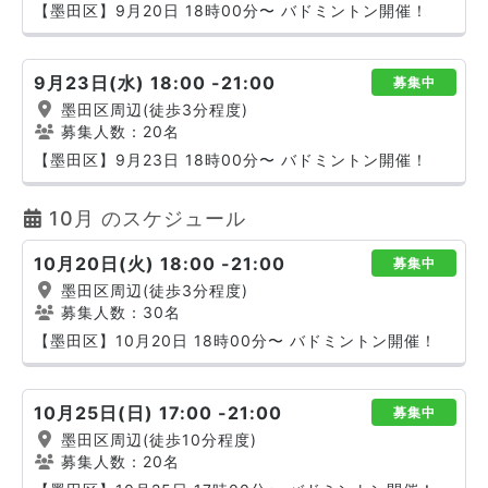
【墨田区】9月20日 18時00分〜 バドミントン開催！
9月23日(水) 18:00 -21:00
募集中
墨田区周辺(徒歩3分程度)
募集人数：20名
【墨田区】9月23日 18時00分〜 バドミントン開催！
10月 のスケジュール
10月20日(火) 18:00 -21:00
募集中
墨田区周辺(徒歩3分程度)
募集人数：30名
【墨田区】10月20日 18時00分〜 バドミントン開催！
10月25日(日) 17:00 -21:00
募集中
墨田区周辺(徒歩10分程度)
募集人数：20名