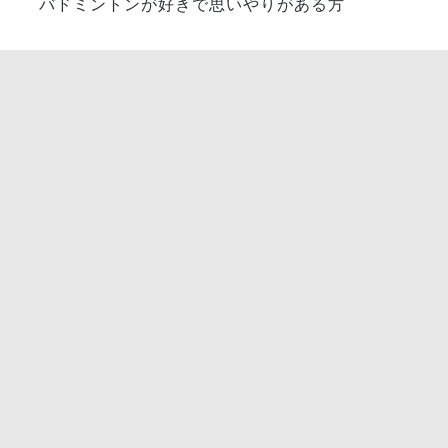
バドミントンが好きで思いやりがある方