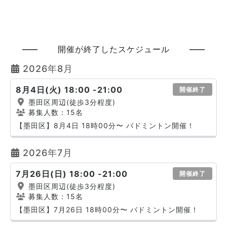
開催が終了したスケジュール
2026年8月
8月4日(火) 18:00 -21:00
開催終了
墨田区周辺(徒歩3分程度)
募集人数：15名
【墨田区】8月4日 18時00分〜 バドミントン開催！
2026年7月
7月26日(日) 18:00 -21:00
開催終了
墨田区周辺(徒歩3分程度)
募集人数：15名
【墨田区】7月26日 18時00分〜 バドミントン開催！