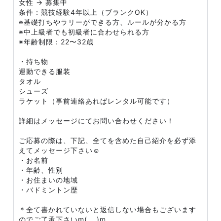
女性 → 募集中
条件：競技経験4年以上（ブランクOK）
※基礎打ちやラリーができる方、ルールが分かる方
※中上級者でも初級者に合わせられる方
※年齢制限：22〜32歳
・持ち物
運動できる服装
タオル
シューズ
ラケット（事前連絡あればレンタル可能です）
詳細はメッセージにてお問い合わせください！
ご応募の際は、下記、全てを含めた自己紹介を必ず添
えてメッセージ下さい☺️
・お名前
・年齢、性別
・お住まいの地域
・バドミントン歴
＊全て書かれていないと返信しない場合もございます
のでご了承下さいm(_ _)m