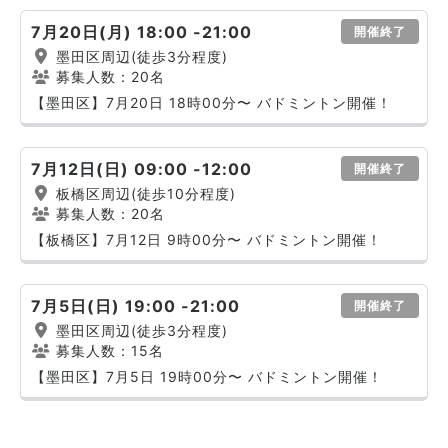
7月20日(月) 18:00 -21:00
開催終了
墨田区周辺(徒歩3分程度)
募集人数：20名
【墨田区】7月20日 18時00分〜 バドミントン開催！
7月12日(日) 09:00 -12:00
開催終了
板橋区周辺(徒歩10分程度)
募集人数：20名
【板橋区】7月12日 9時00分〜 バドミントン開催！
7月5日(日) 19:00 -21:00
開催終了
墨田区周辺(徒歩3分程度)
募集人数：15名
【墨田区】7月5日 19時00分〜 バドミントン開催！