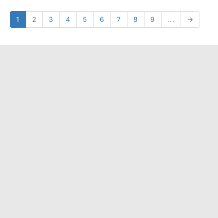
1
2
3
4
5
6
7
8
9
...
→