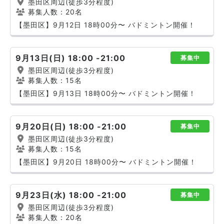
墨田区周辺(徒歩3分程度)
募集人数：20名
【墨田区】9月12日 18時00分〜 バドミントン開催！
9月13日(日) 18:00 -21:00
募集中
墨田区周辺(徒歩3分程度)
募集人数：15名
【墨田区】9月13日 18時00分〜 バドミントン開催！
9月20日(日) 18:00 -21:00
募集中
墨田区周辺(徒歩3分程度)
募集人数：15名
【墨田区】9月20日 18時00分〜 バドミントン開催！
9月23日(水) 18:00 -21:00
募集中
墨田区周辺(徒歩3分程度)
募集人数：20名