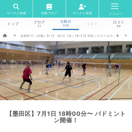
サークル検索
活動ブログ
サークル登録
メニュー
活動日
ブログ
口コミ
トップ
Ｑ＆Ａ
208
21
59
次回8/11（火祝）9ｰ12 8/12（水）18ｰ21】SSS（スリーエス）🏸
【墨田区】7月1日 18時00分〜 バドミント
ン開催！