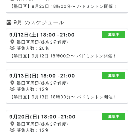
【墨田区】8月23日 18時00分〜 バドミントン開催！
9月 のスケジュール
9月12日(土) 18:00 -21:00
募集中
墨田区周辺(徒歩3分程度)
募集人数：20名
【墨田区】9月12日 18時00分〜 バドミントン開催！
9月13日(日) 18:00 -21:00
募集中
墨田区周辺(徒歩3分程度)
募集人数：15名
【墨田区】9月13日 18時00分〜 バドミントン開催！
9月20日(日) 18:00 -21:00
募集中
墨田区周辺(徒歩3分程度)
募集人数：15名