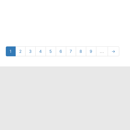
1
2
3
4
5
6
7
8
9
...
→