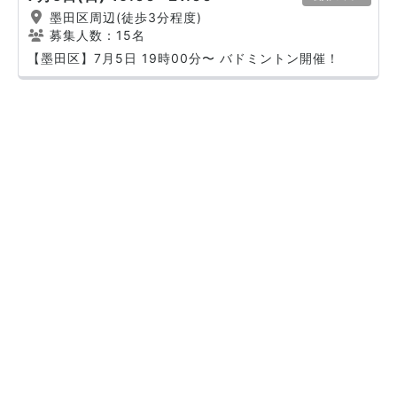
墨田区周辺(徒歩3分程度)
募集人数：15名
【墨田区】7月5日 19時00分〜 バドミントン開催！