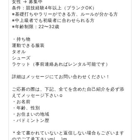
女性 → 募集中
条件：競技経験4年以上（ブランクOK）
※基礎打ちやラリーができる方、ルールが分かる方
※中上級者でも初級者に合わせられる方
※年齢制限：22〜32歳
・持ち物
運動できる服装
タオル
シューズ
ラケット（事前連絡あればレンタル可能です）
詳細はメッセージにてお問い合わせください！
ご応募の際は、下記、全てを含めた自己紹介を必ず添
えてメッセージ下さい☺️
・お名前
・年齢、性別
・お住まいの地域
・バドミントン歴
＊全て書かれていないと返信しない場合もございます
のでご了承下さいm(_ _)m