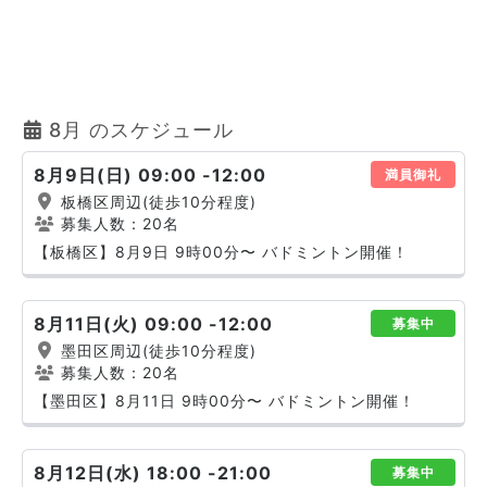
8月 のスケジュール
8月9日(日) 09:00 -12:00
満員御礼
板橋区周辺(徒歩10分程度)
募集人数：20名
【板橋区】8月9日 9時00分〜 バドミントン開催！
8月11日(火) 09:00 -12:00
募集中
墨田区周辺(徒歩10分程度)
募集人数：20名
【墨田区】8月11日 9時00分〜 バドミントン開催！
8月12日(水) 18:00 -21:00
募集中