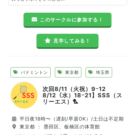
このサークルに参加する！
見学してみる！
バドミントン
東京都
埼玉県
次回8/11（火祝）9ｰ12
8/12（水）18ｰ21】SSS（ス
リーエス）🏸
平日夜18時〜（遅刻/早退OK）/土日は不定期
東京都 ： 墨田区、板橋区の体育館