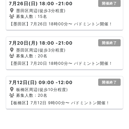
7月26日(日) 18:00 -21:00
開催終了
墨田区周辺(徒歩3分程度)
募集人数：15名
【墨田区】7月26日 18時00分〜 バドミントン開催！
7月20日(月) 18:00 -21:00
開催終了
墨田区周辺(徒歩3分程度)
募集人数：20名
【墨田区】7月20日 18時00分〜 バドミントン開催！
7月12日(日) 09:00 -12:00
開催終了
板橋区周辺(徒歩10分程度)
募集人数：20名
【板橋区】7月12日 9時00分〜 バドミントン開催！