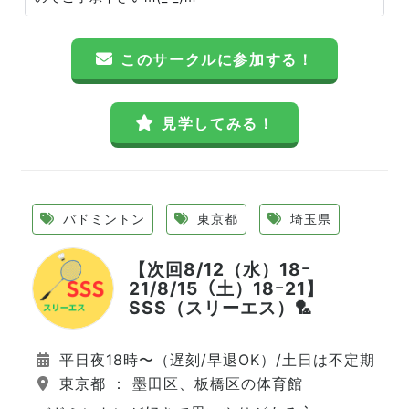
このサークルに参加する！
見学してみる！
バドミントン
東京都
埼玉県
【次回8/12（水）18ｰ
21/8/15（土）18ｰ21】
SSS（スリーエス）🏸
平日夜18時〜（遅刻/早退OK）/土日は不定期
東京都 ： 墨田区、板橋区の体育館