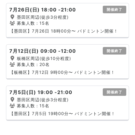
7月26日(日) 18:00 -21:00
開催終了
墨田区周辺(徒歩3分程度)
募集人数：15名
【墨田区】7月26日 18時00分〜 バドミントン開催！
7月12日(日) 09:00 -12:00
開催終了
板橋区周辺(徒歩10分程度)
募集人数：20名
【板橋区】7月12日 9時00分〜 バドミントン開催！
7月5日(日) 19:00 -21:00
開催終了
墨田区周辺(徒歩3分程度)
募集人数：15名
【墨田区】7月5日 19時00分〜 バドミントン開催！