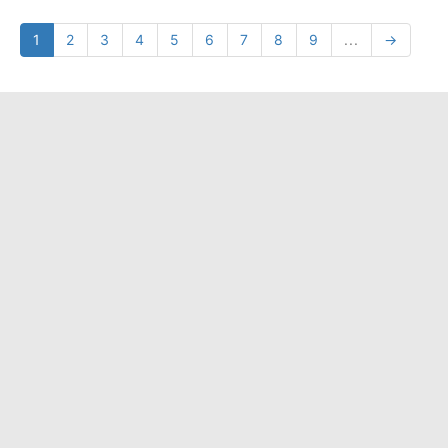
1
2
3
4
5
6
7
8
9
...
→