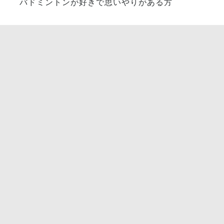
バドミントンが好きで思いやりがある方