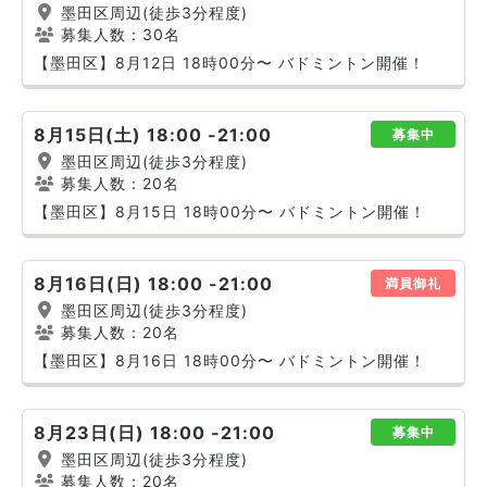
墨田区周辺(徒歩3分程度)
募集人数：30名
【墨田区】8月12日 18時00分〜 バドミントン開催！
8月15日(土) 18:00 -21:00
募集中
墨田区周辺(徒歩3分程度)
募集人数：20名
【墨田区】8月15日 18時00分〜 バドミントン開催！
8月16日(日) 18:00 -21:00
満員御礼
墨田区周辺(徒歩3分程度)
募集人数：20名
【墨田区】8月16日 18時00分〜 バドミントン開催！
8月23日(日) 18:00 -21:00
募集中
墨田区周辺(徒歩3分程度)
募集人数：20名