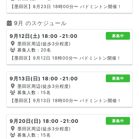
【墨田区】8月23日 18時00分〜 バドミントン開催！
9月 のスケジュール
9月12日(土) 18:00 -21:00
募集中
墨田区周辺(徒歩3分程度)
募集人数：20名
【墨田区】9月12日 18時00分〜 バドミントン開催！
9月13日(日) 18:00 -21:00
募集中
墨田区周辺(徒歩3分程度)
募集人数：15名
【墨田区】9月13日 18時00分〜 バドミントン開催！
9月20日(日) 18:00 -21:00
募集中
墨田区周辺(徒歩3分程度)
募集人数：15名