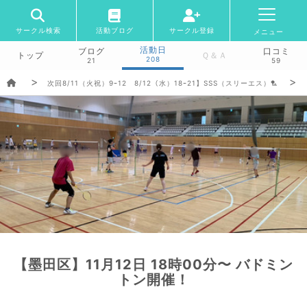
サークル検索
活動ブログ
サークル登録
メニュー
活動日
ブログ
口コミ
トップ
Ｑ＆Ａ
208
21
59
次回8/11（火祝）9ｰ12 8/12（水）18ｰ21】SSS（スリーエス）🏸
【墨田区】11月12日 18時00分〜 バドミン
トン開催！