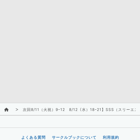
次回8/11（火祝）9ｰ12 8/12（水）18ｰ21】SSS（スリーエス
よくある質問
サークルブックについて
利用規約