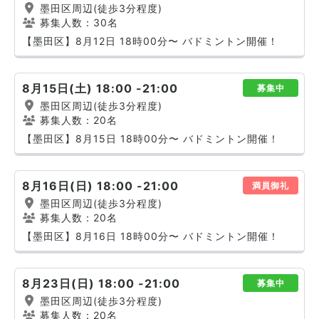
墨田区周辺(徒歩3分程度)
募集人数：30名
【墨田区】8月12日 18時00分〜 バドミントン開催！
8月15日(土) 18:00 -21:00
募集中
墨田区周辺(徒歩3分程度)
募集人数：20名
【墨田区】8月15日 18時00分〜 バドミントン開催！
8月16日(日) 18:00 -21:00
満員御礼
墨田区周辺(徒歩3分程度)
募集人数：20名
【墨田区】8月16日 18時00分〜 バドミントン開催！
8月23日(日) 18:00 -21:00
募集中
墨田区周辺(徒歩3分程度)
募集人数：20名