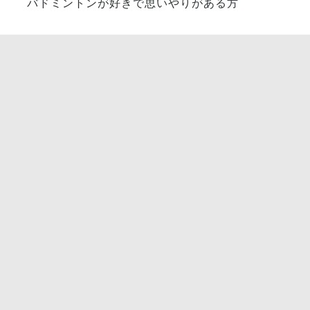
バドミントンが好きで思いやりがある方