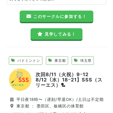
このサークルに参加する！
見学してみる！
バドミントン
東京都
埼玉県
次回8/11（火祝）9ｰ12
8/12（水）18ｰ21】SSS（ス
リーエス）🏸
平日夜18時〜（遅刻/早退OK）/土日は不定期
東京都 ： 墨田区、板橋区の体育館