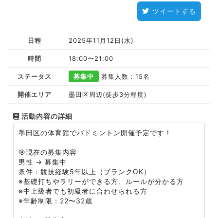
ツイートする
日程
2025年11月12日(水)
時間
18:00〜21:00
ステータス
募集中
募集人数：15名
開催エリア
墨田区周辺(徒歩3分程度)
活動内容の詳細
墨田区の体育館でバドミントン開催予定です！
🎯現在の募集内容
男性 → 募集中
条件：競技経験5年以上（ブランクOK）
※基礎打ちやラリーができる方、ルールが分かる方
※中上級者でも初級者に合わせられる方
※年齢制限：22〜32歳