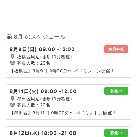
8月 のスケジュール
8月9日(日) 09:00 -12:00
満員御礼
板橋区周辺(徒歩10分程度)
募集人数：20名
【板橋区】8月9日 9時00分〜 バドミントン開催！
8月11日(火) 09:00 -12:00
募集中
墨田区周辺(徒歩10分程度)
募集人数：20名
【墨田区】8月11日 9時00分〜 バドミントン開催！
8月12日(水) 18:00 -21:00
募集中