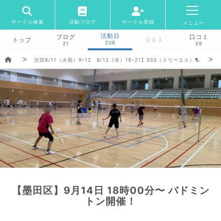
サークル検索
活動ブログ
サークル登録
メニュー
活動日
ブログ
口コミ
トップ
Ｑ＆Ａ
208
21
59
次回8/11（火祝）9ｰ12 8/12（水）18ｰ21】SSS（スリーエス）🏸
【墨田区】9月14日 18時00分〜 バドミン
トン開催！