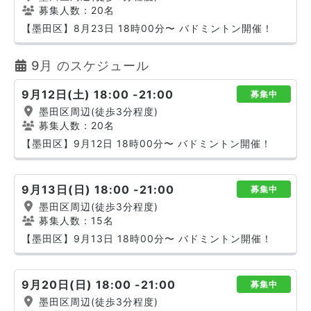
募集人数：20名
【墨田区】8月23日 18時00分〜 バドミントン開催！
9月 のスケジュール
9月12日(土) 18:00 -21:00
募集中
墨田区周辺(徒歩3分程度)
募集人数：20名
【墨田区】9月12日 18時00分〜 バドミントン開催！
9月13日(日) 18:00 -21:00
募集中
墨田区周辺(徒歩3分程度)
募集人数：15名
【墨田区】9月13日 18時00分〜 バドミントン開催！
9月20日(日) 18:00 -21:00
募集中
墨田区周辺(徒歩3分程度)