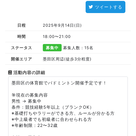
ツイートする
日程
2025年9月14日(日)
時間
18:00〜21:00
ステータス
募集中
募集人数：15名
開催エリア
墨田区周辺(徒歩3分程度)
活動内容の詳細
墨田区の体育館でバドミントン開催予定です！
🎯現在の募集内容
男性 → 募集中
条件：競技経験5年以上（ブランクOK）
※基礎打ちやラリーができる方、ルールが分かる方
※中上級者でも初級者に合わせられる方
※年齢制限：22〜32歳