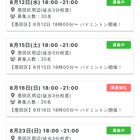
8月12日(水) 18:00 -21:00
募集中
墨田区周辺(徒歩3分程度)
募集人数：30名
【墨田区】8月12日 18時00分〜 バドミントン開催！
8月15日(土) 18:00 -21:00
募集中
墨田区周辺(徒歩3分程度)
募集人数：20名
【墨田区】8月15日 18時00分〜 バドミントン開催！
8月16日(日) 18:00 -21:00
満員御礼
墨田区周辺(徒歩3分程度)
募集人数：20名
【墨田区】8月16日 18時00分〜 バドミントン開催！
8月23日(日) 18:00 -21:00
募集中
墨田区周辺(徒歩3分程度)