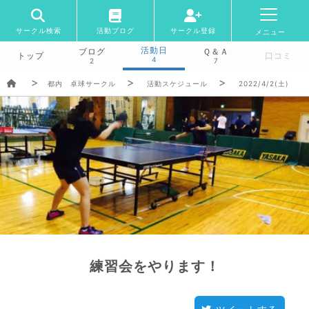
サークル検索
活動ブログ
サークル登録
メニュー
活動日
ブログ
Ｑ＆Ａ
トップ
口コミ
4
2
7
都内 卓球サークル
活動スケジュール
2022/4/2(土)
練習会をやります！