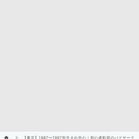
【東京】1987〜1997年生まれ中心｜初心者歓迎のバドサーク