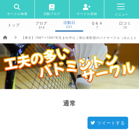
サークル検索
活動ブログ
サークル登録
メニュー
活動日
ブログ
Ｑ＆Ａ
口コミ
トップ
221
314
7
10
【東京】1987〜1997年生まれ中心｜初心者歓迎のバドサークル（みんとん
通常
ツイートする