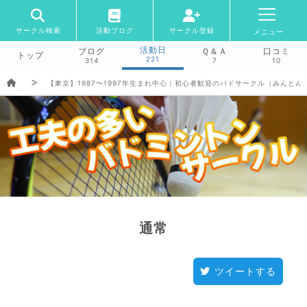
サークル検索
活動ブログ
サークル登録
メニュー
活動日
ブログ
Ｑ＆Ａ
口コミ
トップ
221
314
7
10
【東京】1987〜1997年生まれ中心｜初心者歓迎のバドサークル（みんとん
通常
ツイートする