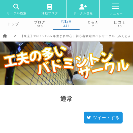
サークル検索
活動ブログ
サークル登録
メニュー
活動日
ブログ
Ｑ＆Ａ
口コミ
トップ
221
316
7
10
【東京】1987〜1997年生まれ中心｜初心者歓迎のバドサークル（みんとん
通常
ツイートする