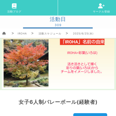
活動ブログ
サークル登録
活動日
309
IROHA
活動スケジュール
2025/6/25(水)
女子6人制バレーボール(経験者)