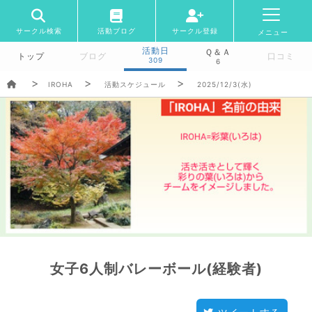
サークル検索
活動ブログ
サークル登録
メニュー
活動日
Ｑ＆Ａ
トップ
ブログ
口コミ
309
6
IROHA
活動スケジュール
2025/12/3(水)
女子6人制バレーボール(経験者)