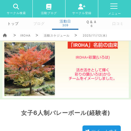
サークル検索
活動ブログ
サークル登録
メニュー
活動日
Ｑ＆Ａ
トップ
ブログ
口コミ
309
6
IROHA
活動スケジュール
2025/11/12(水)
女子6人制バレーボール(経験者)