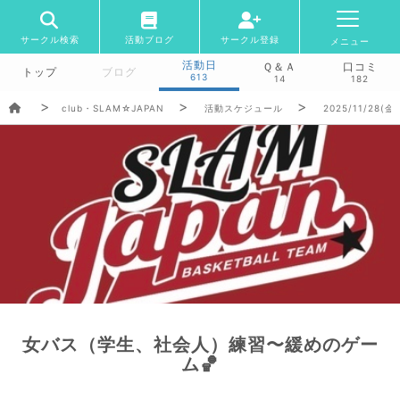
サークル検索
活動ブログ
サークル登録
メニュー
活動日
Ｑ＆Ａ
口コミ
トップ
ブログ
613
14
182
club・SLAM☆JAPAN
活動スケジュール
2025/11/28(金)
女バス（学生、社会人）練習〜緩めのゲー
ム🏀