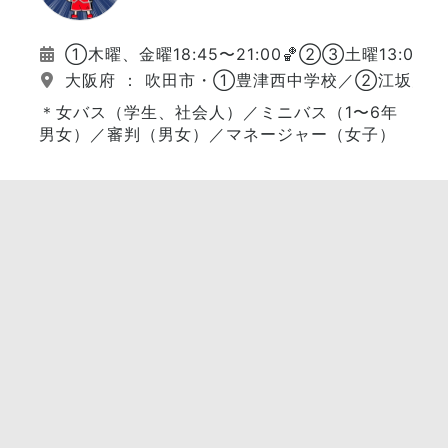
①木曜、金曜18:45〜21:00🏀②③土曜13:00〜
大阪府 ： 吹田市・①豊津西中学校／②江坂大
＊女バス（学生、社会人）／ミニバス（1〜6年
男女）／審判（男女）／マネージャー（女子）