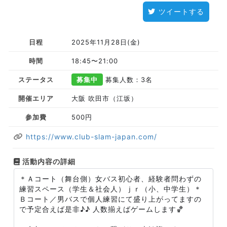
ツイートする
日程
2025年11月28日(金)
時間
18:45〜21:00
ステータス
募集中
募集人数：3名
開催エリア
大阪 吹田市（江坂）
参加費
500円
https://www.club-slam-japan.com/
活動内容の詳細
＊Ａコート（舞台側）女バス初心者、経験者問わずの
練習スペース（学生＆社会人）ｊｒ（小、中学生）＊
Ｂコート／男バスで個人練習にて盛り上がってますの
で予定合えば是非♪♪ 人数揃えばゲームします🏀