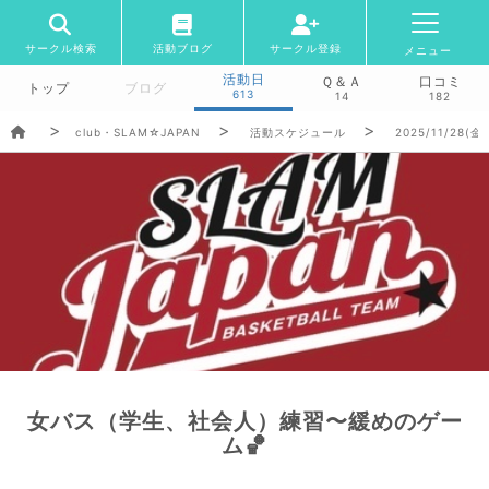
サークル検索
活動ブログ
サークル登録
メニュー
活動日
Ｑ＆Ａ
口コミ
トップ
ブログ
613
14
182
club・SLAM☆JAPAN
活動スケジュール
2025/11/28(金)
女バス（学生、社会人）練習〜緩めのゲー
ム🏀