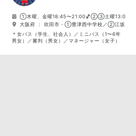
①木曜、金曜18:45〜21:00🏀②③土曜13:00〜
大阪府 ： 吹田市・①豊津西中学校／②江坂大
＊女バス（学生、社会人）／ミニバス（1〜6年
男女）／審判（男女）／マネージャー（女子）