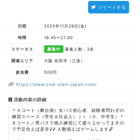
ツイートする
日程
2025年11月28日(金)
時間
18:45〜21:00
ステータス
募集中
募集人数：3名
開催エリア
大阪 吹田市（江坂）
参加費
500円
https://www.club-slam-japan.com/
活動内容の詳細
＊Ａコート（舞台側）女バス初心者、経験者問わずの
練習スペース（学生＆社会人）ｊｒ（小、中学生）＊
Ｂコート／男バスで個人練習にて盛り上がってますの
で予定合えば是非♪♪ 人数揃えばゲームします🏀